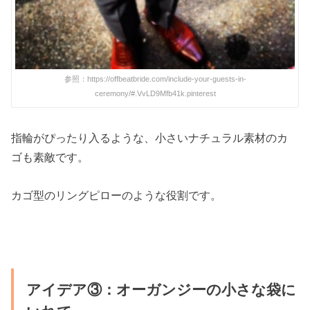
参照：https://offbeatbride.com/include-your-guests-in-
ceremony/#.VvLD9Mfb41k.pinterest
指輪がぴったり入るような、小さいナチュラル素材のカ
ゴも素敵です。
カゴ型のリングピローのような役割です。
アイデア③：オーガンジーの小さな袋に