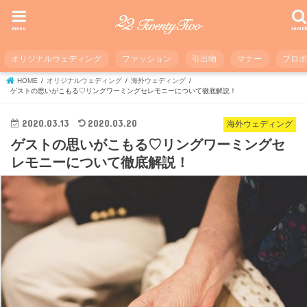
menu
searc
オリジナルウェディング
ファッション
引出物
マナー
プロ
HOME
オリジナルウェディング
海外ウェディング
ゲストの思いがこもる♡リングワーミングセレモニーについて徹底解説！
2020.03.13
2020.03.20
海外ウェディング
ゲストの思いがこもる♡リングワーミングセ
レモニーについて徹底解説！