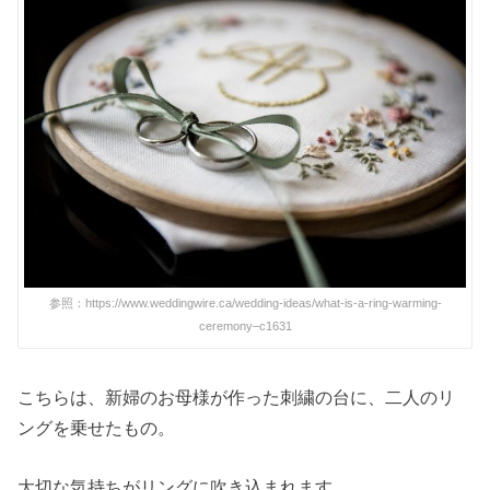
参照：https://www.weddingwire.ca/wedding-ideas/what-is-a-ring-warming-
ceremony–c1631
こちらは、新婦のお母様が作った刺繍の台に、二人のリ
ングを乗せたもの。
大切な気持ちがリングに吹き込まれます。