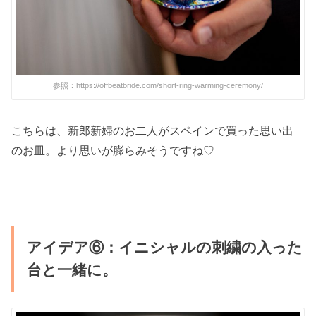
参照：https://offbeatbride.com/short-ring-warming-ceremony/
こちらは、新郎新婦のお二人がスペインで買った思い出
のお皿。より思いが膨らみそうですね♡
アイデア⑥：イニシャルの刺繍の入った
台と一緒に。