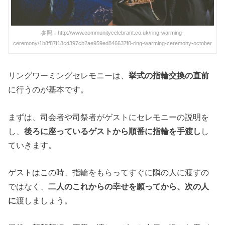
参照：http://www.communitycelebrant.co.uk/ring-warming-
ceremony/1b8f87f18cd397cb2ae959ed846637f0-ring-warming-ceremony-october
リングワーミングセレモニーは、
挙式の指輪交換の直前
に行うのが基本です。
まずは、司会者や司祭者がゲストにセレモニーの説明を
し、
後ろに座っているゲストから順番に指輪を手渡し
し
ていきます。
ゲストはこの時、指輪をもらってすぐに隣の人に渡すの
ではなく、
二人のこれからの幸せを願ってから、次の人
に
渡しましょう。