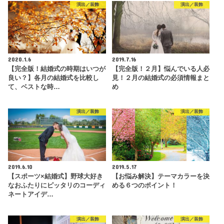
演出／装飾
演出／装飾
2020.1.6
2019.7.16
【完全版！結婚式の時期はいつが
【完全版！２月】悩んでいる人必
良い？】各月の結婚式を比較し
見！２月の結婚式の必須情報まと
て、ベストな時…
め
演出／装飾
演出／装飾
2019.6.10
2019.5.17
【スポーツ×結婚式】野球大好き
【お悩み解決】テーマカラーを決
なおふたりにピッタリのコーディ
める６つのポイント！
ネートアイデ…
演出／装飾
演出／装飾