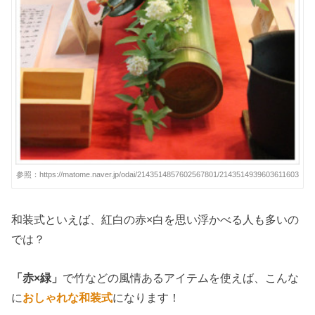
参照：https://matome.naver.jp/odai/2143514857602567801/2143514939603611603
和装式といえば、紅白の赤×白を思い浮かべる人も多いの
では？
「赤×緑」
で竹などの風情あるアイテムを使えば、こんな
に
おしゃれな和装式
になります！