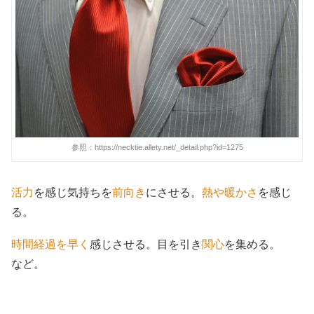
参照：https://necktie.allety.net/_detail.php?id=1275
活力
を感じ気持ちを
前向き
にさせる。
熱や暖かさ
を感じ
る。
時間経過を早く
感じさせる。目を引き
関心
を集める。
など。