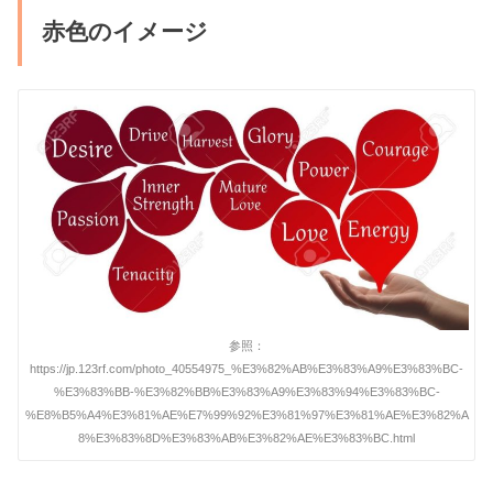
赤色のイメージ
参照：
https://jp.123rf.com/photo_40554975_%E3%82%AB%E3%83%A9%E3%83%BC-
%E3%83%BB-%E3%82%BB%E3%83%A9%E3%83%94%E3%83%BC-
%E8%B5%A4%E3%81%AE%E7%99%92%E3%81%97%E3%81%AE%E3%82%A
8%E3%83%8D%E3%83%AB%E3%82%AE%E3%83%BC.html