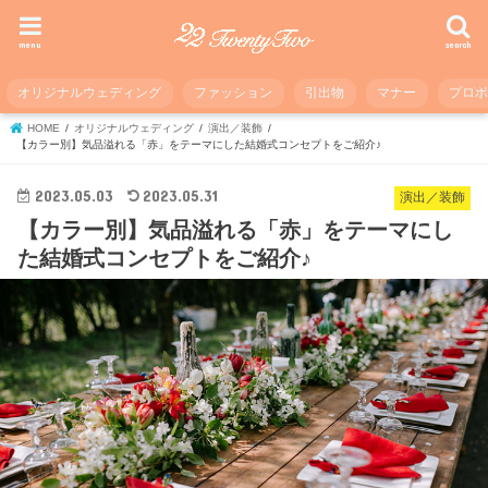
menu
search
オリジナルウェディング
ファッション
引出物
マナー
プロ
HOME
オリジナルウェディング
演出／装飾
【カラー別】気品溢れる「赤」をテーマにした結婚式コンセプトをご紹介♪
2023.05.03
2023.05.31
演出／装飾
【カラー別】気品溢れる「赤」をテーマにし
た結婚式コンセプトをご紹介♪