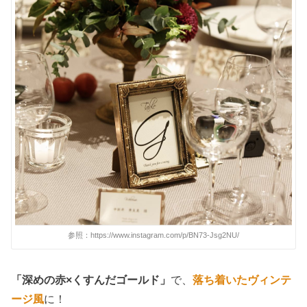
参照：https://www.instagram.com/p/BN73-Jsg2NU/
「深めの赤×くすんだゴールド」
で、
落ち着いたヴィンテ
ージ風
に！