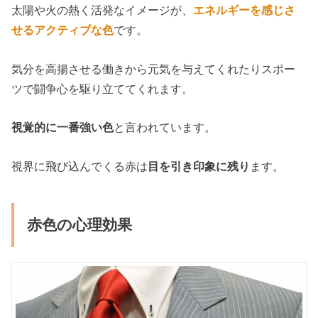
太陽や火の熱く活発なイメージが、
エネルギーを感じさ
せるアクティブな色
です。
気分を高揚させる働きから元気を与えてくれたりスポー
ツで闘争心を駆り立ててくれます。
視覚的に一番強い色
と言われています。
視界に飛び込んでくる赤は
目を引き印象に残り
ます。
赤色の心理効果