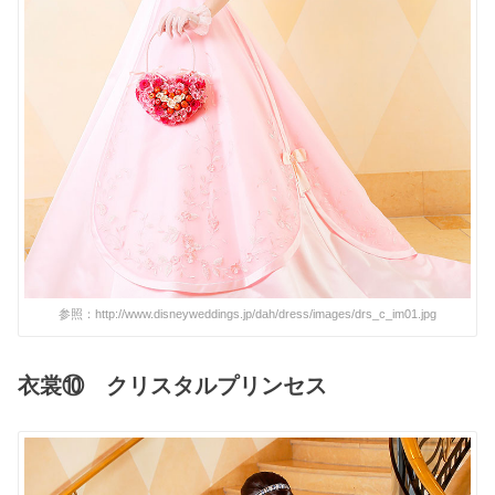
参照：http://www.disneyweddings.jp/dah/dress/images/drs_c_im01.jpg
衣裳⑩ クリスタルプリンセス