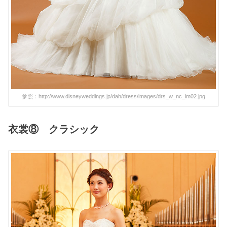
参照：http://www.disneyweddings.jp/dah/dress/images/drs_w_nc_im02.jpg
衣裳⑧ クラシック