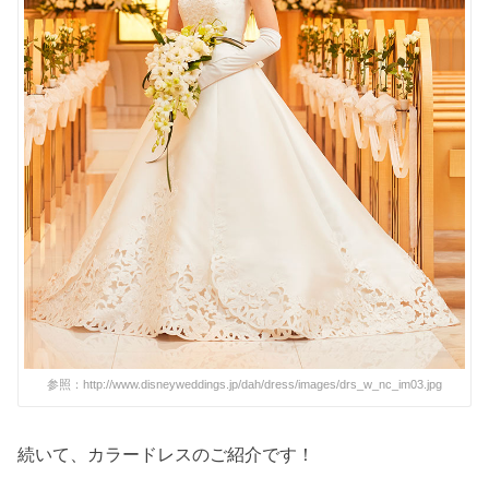
参照：http://www.disneyweddings.jp/dah/dress/images/drs_w_nc_im03.jpg
続いて、カラードレスのご紹介です！