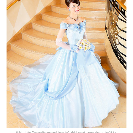
参照：http://www.disneyweddings.jp/dah/dress/images/drs_c_im02.jpg