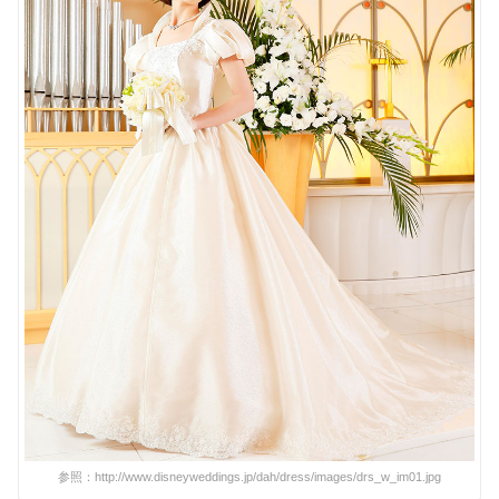
参照：http://www.disneyweddings.jp/dah/dress/images/drs_w_im01.jpg