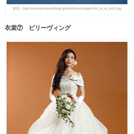
参照：http://www.disneyweddings.jp/dah/dress/images/drs_w_nc_im01.jpg
衣裳⑦ ビリーヴィング