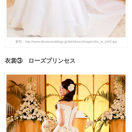
参照：http://www.disneyweddings.jp/dah/dress/images/drs_w_im02.jpg
衣裳③ ローズプリンセス