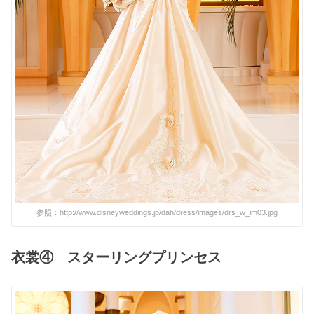
参照：http://www.disneyweddings.jp/dah/dress/images/drs_w_im03.jpg
衣裳④ スターリングプリンセス