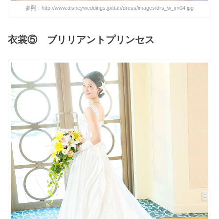
参照：http://www.disneyweddings.jp/dah/dress/images/drs_w_im04.jpg
衣裳⑤ ブリリアントプリンセス