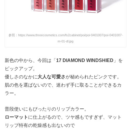
参照：https://www.threecosmetics.com/fs2cabinet/poi/poi-0401007/poi-0401007-
m-01-dl.jpg
新色の中から、今回は「
17 DIAMOND WINDSHIED
」を
ピックアップ。
優しさのなかに
大人な可愛さ
が秘められたピンクです。
肌の色を選ばないので、迷わず手に取ることができるカ
ラー。
普段使いにもぴったりのリップカラー。
ローマット
に仕上がるので、ツヤ感もですぎず、マット
リップ特有の乾燥感も出ないので