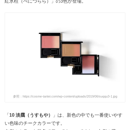
紅氷柱（べにつらら）」の3色が登場。
参照：https://cosme-tantei.com/wp-content/uploads/2019/06/suqqu3-1.jpg
「
10 淡靄（うすもや）
」は、新色の中でも一番使いやす
い色味のチークカラーです。