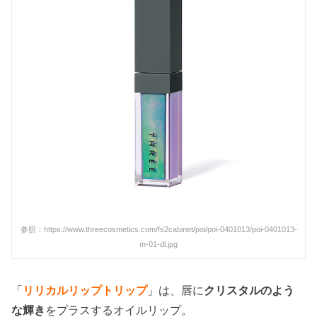
参照：https://www.threecosmetics.com/fs2cabinet/poi/poi-0401013/poi-0401013-
m-01-dl.jpg
「
リリカルリップトリップ
」
は、唇に
クリスタルのよう
な輝き
をプラスするオイルリップ。