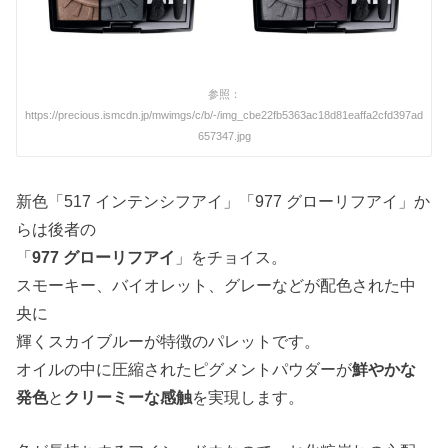
参照：
https://precious.ismcdn.jp/mwimgs/c/b/-/img_cbe22fb5363ac18d81eaffa2cfd397ad
657347.jpg
新色「517 インテンシフアイ」「977 グローリフアイ」か
らは後者の
「
977 グローリフアイ
」をチョイス。
スモーキー、バイオレット、グレーなどが配色された中
央に
輝くスカイブルーが特徴のパレットです。
オイルの中に圧縮されたピグメントパウダーが
鮮やかな
発色
と
クリーミーな感触
を実現します。