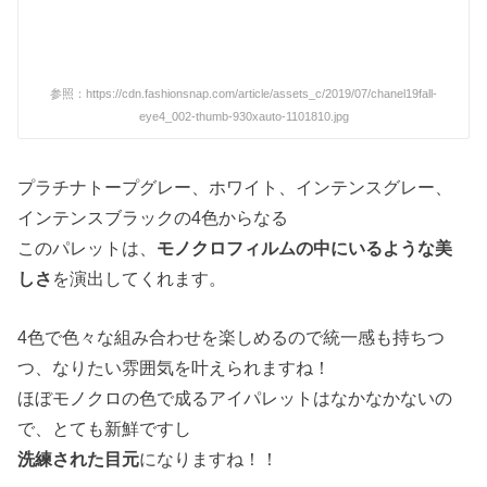
参照：https://cdn.fashionsnap.com/article/assets_c/2019/07/chanel19fall-
eye4_002-thumb-930xauto-1101810.jpg
プラチナトープグレー、ホワイト、インテンスグレー、
インテンスブラックの4色からなる
このパレットは、
モノクロフィルムの中にいるような美
しさ
を演出してくれます。
4色で色々な組み合わせを楽しめるので統一感も持ちつ
つ、なりたい雰囲気を叶えられますね！
ほぼモノクロの色で成るアイパレットはなかなかないの
で、とても新鮮ですし
洗練された目元
になりますね！！