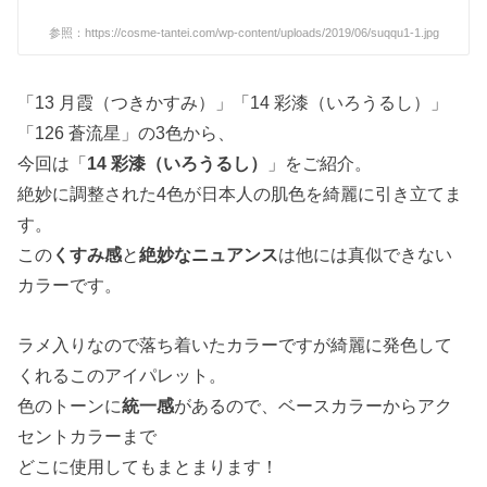
参照：https://cosme-tantei.com/wp-content/uploads/2019/06/suqqu1-1.jpg
「13 月霞（つきかすみ）」「14 彩漆（いろうるし）」
「126 蒼流星」の3色から、
今回は「
14 彩漆（いろうるし）
」をご紹介。
絶妙に調整された4色が日本人の肌色を綺麗に引き立てま
す。
この
くすみ感
と
絶妙なニュアンス
は他には真似できない
カラーです。
ラメ入りなので落ち着いたカラーですが綺麗に発色して
くれるこのアイパレット。
色のトーンに
統一感
があるので、ベースカラーからアク
セントカラーまで
どこに使用してもまとまります！