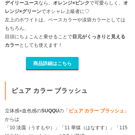
デイリーユース
なら、
オレンジ×ピンク
で可愛らしく、
オ
レンジ×グリーン
でオシャレ上級者に♡
左上のホワイトは、ベースカラーや涙袋カラーとしては
もちろん、
目頭にちょこんと乗せることで
目元がくっきりと見える
カラー
としても使えます！
商品詳細はこちら
ピュア カラー ブラッシュ
立体感×血色感の
SUQQU
の「
ピュア カラー ブラッシュ
」
からは
「10 淡靄（うすもや）」「11 華煤（はなすす）」「115