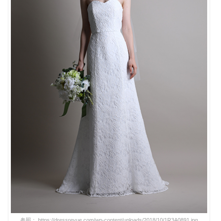
参照： https://dressrevue.com/wp-content/uploads/2018/10/1R3A0891.jpg