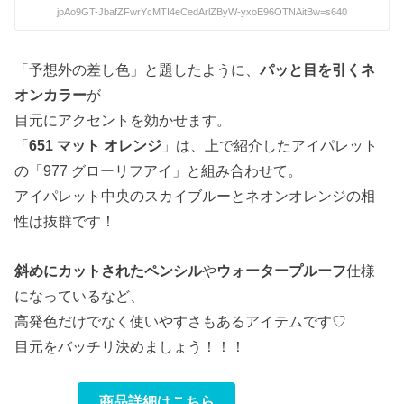
jpAo9GT-JbafZFwrYcMTI4eCedArlZByW-yxoE96OTNAitBw=s640
「予想外の差し色」と題したように、
パッと目を引くネ
オンカラー
が
目元にアクセントを効かせます。
「
651 マット オレンジ
」は、上で紹介したアイパレット
の「977 グローリフアイ」と組み合わせて。
アイパレット中央のスカイブルーとネオンオレンジの相
性は抜群です！
斜めにカットされたペンシル
や
ウォータープルーフ
仕様
になっているなど、
高発色だけでなく使いやすさもあるアイテムです♡
目元をバッチリ決めましょう！！！
商品詳細はこちら