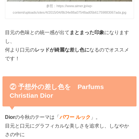
参照：https://www.aimer.jp/wp-
content/uploads/sites/4/2015/04/8b34e88a07548ad05b61759883067ada.jpg
目元の色味との統一感が出て
まとまった印象
になります
し、
何より口元の
レッドが綺麗な差し色に
なるのでオススメ
です！
② 予想外の差し色を Parfums
Christian Dior
Dior
の今秋のテーマは「
パワー ルック
」。
目元と口元にグラフィカルな美しさを追求し、しなやか
さの中に