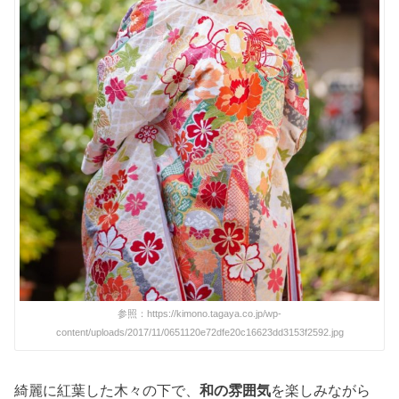
参照：https://kimono.tagaya.co.jp/wp-
content/uploads/2017/11/0651120e72dfe20c16623dd3153f2592.jpg
綺麗に紅葉した木々の下で、
和の雰囲気
を楽しみながら