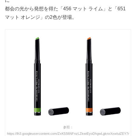
都会の光から発想を得た「456 マット ライム」と「651
マット オレンジ」の2色が登場。
参照：
https://lh3.googleusercontent.com/ZxK5S6NFnzLZkwtEyoDhgwLgknxXxwIuiZEY7r